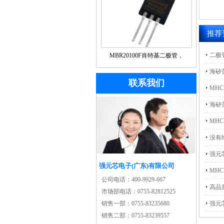
推荐
二极
MBR20100F肖特基二极管，
MHCHXM品牌
海矽美
联系我们
MH
电子
海矽
MH
没有
强元
强元芯电子(广东)有限公司
MH
公司电话：
400-9929-667
高品
市场部电话：
0755-82812525
MBR
强元
销售一部：
0755-83235680
销售二部：
0755-83239557