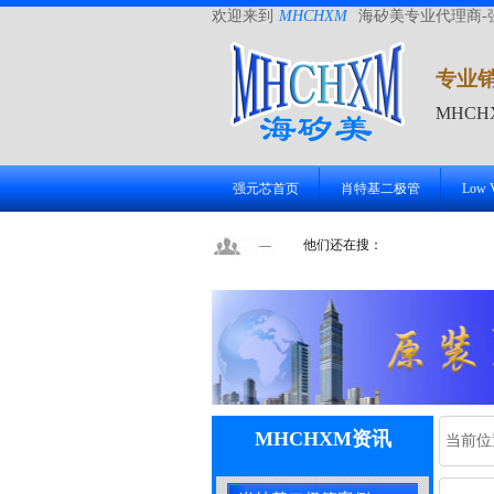
欢迎来到
MHCHXM
海矽美专业代理商-
专业
MHC
强元芯首页
肖特基二极管
Low
他们还在搜：
MHCHXM资讯
当前位