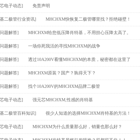
元芯电子动态]
免责声明
特基二极管行业资讯]
MHCHXM快恢复二极管哪里找？拒绝碰壁！
见问题解答]
MHCHXM给您低压降肖特基，不用担心压降太高了。
见问题解答]
一场你死我活的寻找MHCHXM的战争
见问题解答]
透过10A200V看懂MHCHXM的本质，秘密都在这里了
见问题解答]
MHCHXM原装？国产？孰得天下？
见问题解答]
找个10A200V的MHCHXM品牌二极管
元芯电子动态]
强元芯MHCHXM,性感的肖特基
特基二极管百科知识]
很少人知道的选择MHCHXM肖特基的方法！
元芯电子动态]
MHCHXM为什么质量那么好，销量也那么好？