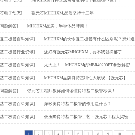
元芯电子动态]
MHCHXM肖特基居然引发哄抢？拦都拦不住！！
元芯电子动态]
强元芯MHCHXM,品质坚持十二年
见问题解答]
MHCHXM品牌，半导体品牌商！
恢复二极管百科知识]
MHCHXM的快恢复二极管有什么区别呢？想知
特基二极管行业资讯]
还好有强元芯MHCHXM，要不我就抑郁了
特基二极管百科知识]
太大胆！！MHCHXM的MBR40200PT参数解密！
特基二极管百科知识]
MHCHXM品牌肖特基特性大展现 【强元芯】
见问题解答]
强元芯工程师教你如何读懂肖特基二极管标识！
特基二极管百科知识]
海矽美肖特基二极管的作用是什么？
特基二极管百科知识]
低压降肖特基二极管工艺－强元芯工程大揭密
1
2
3
4
5
6
7
8
9
10
...>