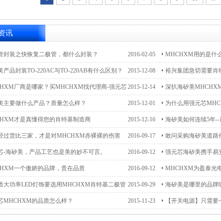
资讯
管封装之快恢复二极管，都什么封装？
2016-02-05
MHCHXM用的是什
产品封装TO-220AC与TO-220AB有什么区别？
2015-12-08
裕兴集团急切需要肖
上供应
CHXM厂商是哪家？买MHCHXM找代理商-强元芯
2015-12-14
深扒海矽美MHCHX
！
美主要做什么产品？质量怎么样？
2015-12-01
为什么用强元芯MHC
CHXM才是真懂得您的肖特基制造商
2015-12-16
海矽美如何连续5年-
经过货比三家，才是对MHCHXM赤裸裸的伤害
2016-09-17
敢问采购海矽美道路
芯-海矽美，产品工艺也是美的妙不可言。
2016-09-12
强元芯海矽美携手易
CHXM一个傲娇的品牌，贵在品质
2016-09-12
MHCHXM为盈泰
质大功率LED灯饰要选用MHCHXM肖特基二极管
2015-09-29
海矽美是哪里的品牌
1045CT
芯MHCHXM的品质怎么样？
2015-11-23
【开关电源】只需要