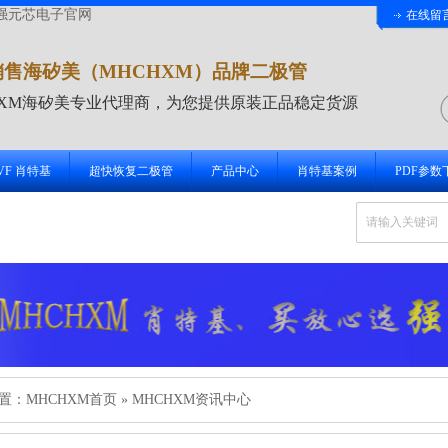
强元芯电子官网
在线留
销售海矽美（MHCHXM）品牌二极管
HXM海矽美专业代理商，为您提供原装正品稳定货源
 VF 肖特基
超快恢复二极管
产品中心
肖特基案例
PDF参数
置：
MHCHXM首页
»
MHCHXM资讯中心