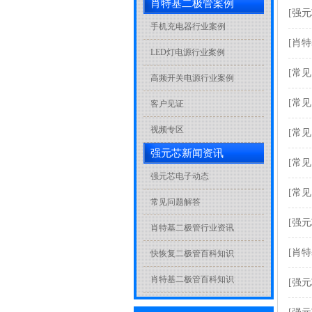
肖特基二极管案例
[强
手机充电器行业案例
[肖
LED灯电源行业案例
[常
高频开关电源行业案例
[常
客户见证
视频专区
[常
强元芯新闻资讯
[常
强元芯电子动态
[常
常见问题解答
[强
肖特基二极管行业资讯
[肖
快恢复二极管百科知识
肖特基二极管百科知识
[强