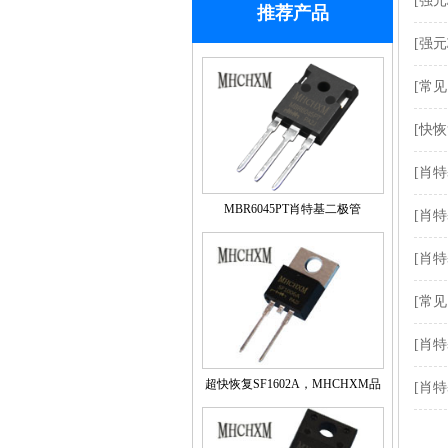
[强
推荐产品
[强
[常
[快
[肖
MBR6045PT肖特基二极管
[肖
MHCHXM品牌
[肖
[常
[肖
超快恢复SF1602A，MHCHXM品
[肖
牌