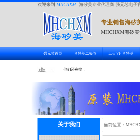
欢迎来到
MHCHXM
海矽美专业代理商-强元芯电子
专业销售海矽
MHCHXM海矽
强元芯首页
肖特基二极管
Low VF 肖特基
他们还在搜：
关于我们
当前位置：
MHCH