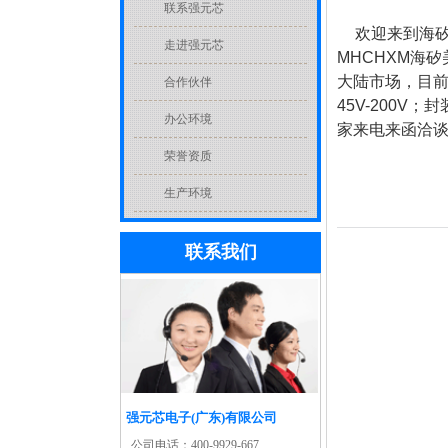
联系强元芯
欢迎来到海矽美
走进强元芯
MHCHXM海
大陆市场，目前
合作伙伴
45V-200V；
办公环境
家来电来函洽
荣誉资质
生产环境
联系我们
强元芯电子(广东)有限公司
公司电话：
400-9929-667